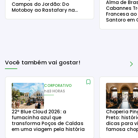
Alma de Brasi
Campos do Jordão: Do
Cabannes T
Motoboy ao Rastafary na
Francesa ao 
Serra
Santoro em
Jordão
Você também vai gostar!
CORPORATIVO
há
3 HORAS
22º Blue Cloud 2026: a
Choperia Pin
fumacinha azul que
Preto: histór
transforma Poços de Caldas
dicas para v
em uma viagem pela história
famosa chope