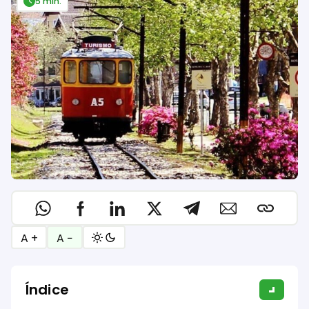
5 min.
A +
A −
Índice