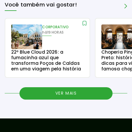
Você também vai gostar!
CORPORATIVO
há
19 HORAS
22º Blue Cloud 2026: a
Choperia Pin
fumacinha azul que
Preto: histór
transforma Poços de Caldas
dicas para v
em uma viagem pela história
famosa chope
VER MAIS