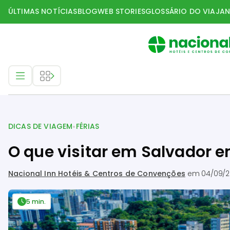
ÚLTIMAS NOTÍCIAS
BLOG
WEB STORIES
GLOSSÁRIO DO VIAJAN
Dicas de Viagem
•
DICAS DE VIAGEM
FÉRIAS
O que visitar em Salvador e
Nacional Inn Hotéis & Centros de Convenções
em
04/09/2
5 min.