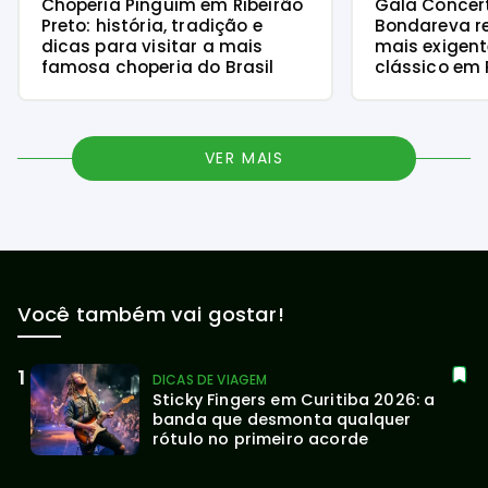
Choperia Pinguim em Ribeirão
Gala Concer
Preto: história, tradição e
Bondareva r
dicas para visitar a mais
mais exigent
famosa choperia do Brasil
clássico em 
VER MAIS
Você também vai gostar!
DICAS DE VIAGEM
Sticky Fingers em Curitiba 2026: a 
banda que desmonta qualquer 
rótulo no primeiro acorde