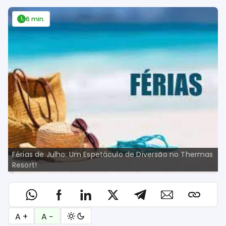
6 min.
Férias de Julho: Um Espetáculo de Diversão no Thermas
Resort!
A +
A −