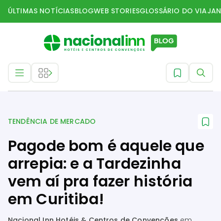
ÚLTIMAS NOTÍCIAS
BLOG
WEB STORIES
GLOSSÁRIO DO VIAJAN
Tendência de mercado
TENDÊNCIA DE MERCADO
Pagode bom é aquele que
arrepia: e a Tardezinha
vem aí pra fazer história
em Curitiba!
Nacional Inn Hotéis & Centros de Convenções
em