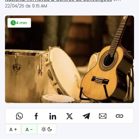
22/04/25 às 9:15 AM
4 min.
A +
A −