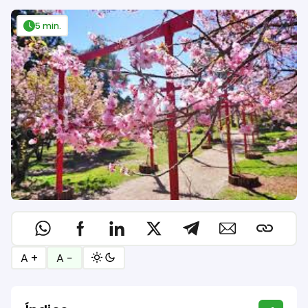
5 min.
A +
A −