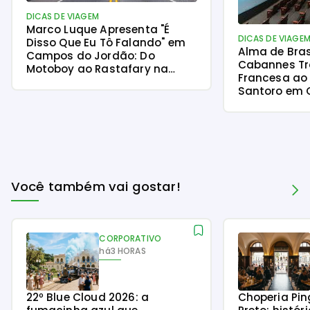
DICAS DE VIAGEM
Marco Luque Apresenta "É
DICAS DE VIAGE
Disso Que Eu Tô Falando" em
Alma de Brasi
Campos do Jordão: Do
Cabannes T
Motoboy ao Rastafary na
Francesa ao 
Serra
Santoro em
Jordão
Você também vai gostar!
CORPORATIVO
há
3 HORAS
22º Blue Cloud 2026: a
Choperia Pin