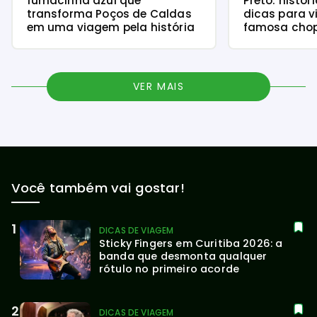
fumacinha azul que
Preto: histór
transforma Poços de Caldas
dicas para v
em uma viagem pela história
famosa chope
VER MAIS
Você também vai gostar!
DICAS DE VIAGEM
Sticky Fingers em Curitiba 2026: a 
banda que desmonta qualquer 
rótulo no primeiro acorde
DICAS DE VIAGEM