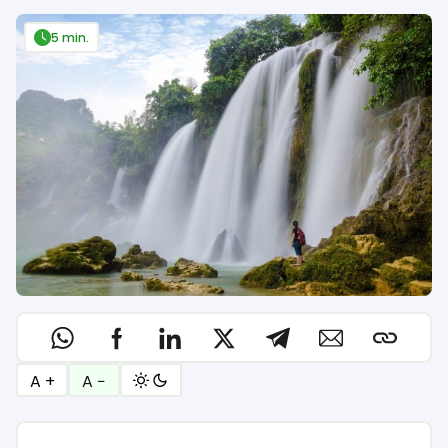
5 min.
A +
A −