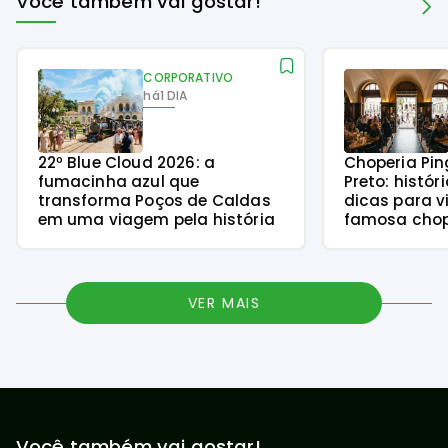
Você também vai gostar!
CORPORATIVO
há
1 DIA
22º Blue Cloud 2026: a
Choperia Pin
fumacinha azul que
Preto: histór
transforma Poços de Caldas
dicas para v
em uma viagem pela história
famosa chope
VER MAIS
Você também vai gostar!