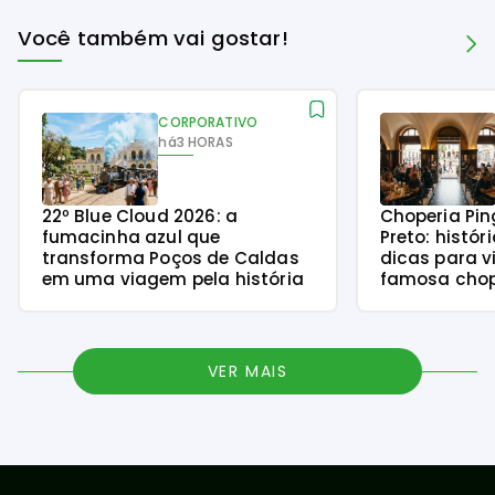
Você também vai gostar!
CORPORATIVO
há
3 HORAS
22º Blue Cloud 2026: a
Choperia Pin
fumacinha azul que
Preto: histór
transforma Poços de Caldas
dicas para v
em uma viagem pela história
famosa chope
VER MAIS