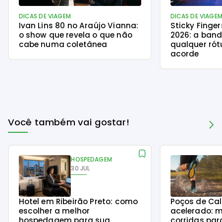
DICAS DE VIAGEM
DICAS DE VIAGE
Ivan Lins 80 no Araújo Vianna:
Sticky Finge
o show que revela o que não
2026: a ban
cabe numa coletânea
qualquer rót
acorde
Você também vai gostar!
HOSPEDAGEM
30 JUL
Hotel em Ribeirão Preto: como
Poços de Ca
escolher a melhor
acelerado: m
hospedagem para sua
corridas par