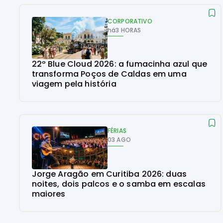
CORPORATIVO
há
3 HORAS
22º Blue Cloud 2026: a fumacinha azul que
transforma Poços de Caldas em uma
viagem pela história
FÉRIAS
03 AGO
Jorge Aragão em Curitiba 2026: duas
noites, dois palcos e o samba em escalas
maiores