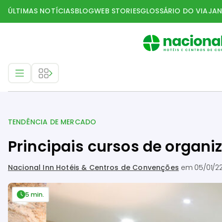
ÚLTIMAS NOTÍCIAS
BLOG
WEB STORIES
GLOSSÁRIO DO VIAJAN
Tendência de mercado
TENDÊNCIA DE MERCADO
Principais cursos de organi
Nacional Inn Hotéis & Centros de Convenções
em
05/01/2
5 min.