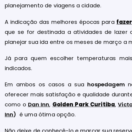
planejamento de viagens a cidade.
A indicação das melhores épocas para
faze
que se for destinada a atividades de lazer a
planejar sua ida entre os meses de março a
Já para quem escolher temperaturas mais
indicados.
Em ambos os casos a sua
hospedagem
na
oferecer mais satisfação e qualidade duran
como o
Dan Inn
,
Golden Park Curitiba
,
Victo
Inn
)
é uma ótima opção.
Não deixe de conhecê-lo e marcar sua reserv