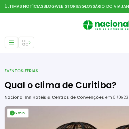
ÚLTIMAS NOTÍCIAS
BLOG
WEB STORIES
GLOSSÁRIO DO VIAJAN
Eventos
•
EVENTOS
FÉRIAS
Qual o clima de Curitiba?
Nacional Inn Hotéis & Centros de Convenções
em
01/01/23
5 min.