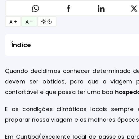
A +
A −
Índice
Quando decidimos conhecer determinado des
devem ser obtidos, para que a viagem p
confortável e que possa ter uma boa
hosped
E as condições climáticas locais semp
preparar nossa viagem e as melhores épocas 
Em Curitiba(excelente local de passeios pa