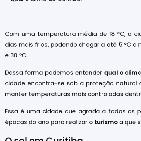
Com uma temperatura média de 18 °C, a cid
dias mais frios, podendo chegar a até 5 °C e
e 30 °C.
Dessa forma podemos entender
qual o clima
cidade encontra-se sob a proteção natural 
manter temperaturas mais controladas dentr
Essa é uma cidade que agrada a todas as p
épocas do ano para realizar o
turismo
a que s
O sol em Curitiba