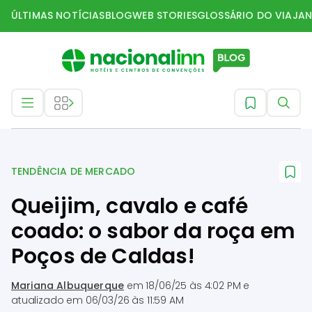
ÚLTIMAS NOTÍCIAS
BLOG
WEB STORIES
GLOSSÁRIO DO VIAJAN
Tendência de mercado
TENDÊNCIA DE MERCADO
Queijim, cavalo e café
coado: o sabor da roça em
Poços de Caldas!
Mariana Albuquerque
em
18/06/25 às 4:02 PM
e
atualizado em
06/03/26 às 11:59 AM