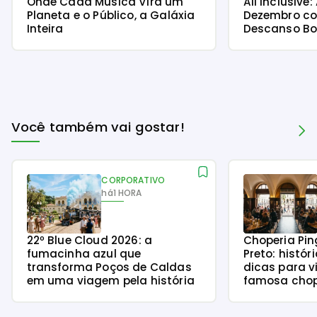
Onde Cada Música Vira um
All Inclusive:
Planeta e o Público, a Galáxia
Dezembro co
Inteira
Descanso B
Você também vai gostar!
CORPORATIVO
há
1 HORA
22º Blue Cloud 2026: a
Choperia Pin
fumacinha azul que
Preto: histór
transforma Poços de Caldas
dicas para v
em uma viagem pela história
famosa chope