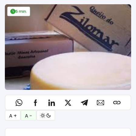
5 min.
A +
A −