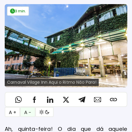
3 min.
Carnaval Vilage Inn Aqui o Ritmo Não Para!
A +
A −
Ah, quinta-feira! O dia que dá aquele