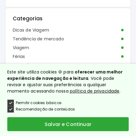
Categorias
Dicas de Viagem
Tendência de mercado
Viagem
Férias
Hospedagem
Este site utiliza cookies 🍪 para
oferecer uma melhor
Eventos
experiência de navegação e leitura
. Você pode
Corporativo
revisar e ajustar suas preferências a qualquer
momento acessando nossa
política de privacidade
.
Acontece no Nacional Inn
Permitir cookies básicos
Recomendação de conteúdos
Salvar e Continuar
Baseados no seu interesse