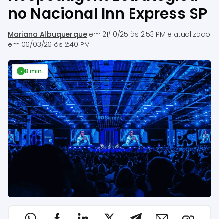
no Nacional Inn Express SP
Mariana Albuquerque
em
21/10/25 às 2:53 PM
e atualizado
em
06/03/26 às 2:40 PM
8 min.