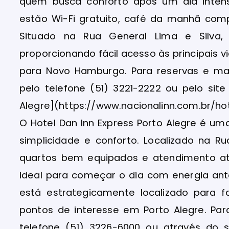
quem busca conforto após um dia intenso
estão Wi-Fi gratuito, café da manhã co
Situado na Rua General Lima e Silva,
proporcionando fácil acesso às principais 
para Novo Hamburgo. Para reservas e mai
pelo telefone (51) 3221-2222 ou pelo site 
Alegre](https://www.nacionalinn.com.br/hot
O Hotel Dan Inn Express Porto Alegre é u
simplicidade e conforto. Localizado na R
quartos bem equipados e atendimento a
ideal para começar o dia com energia ant
está estrategicamente localizado para f
pontos de interesse em Porto Alegre. Par
telefone (51) 3226-6000 ou através do si