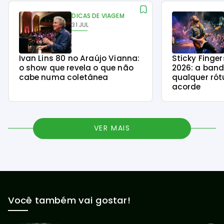
DICAS DE VIAGEM
31 JUL
Ivan Lins 80 no Araújo Vianna:
Sticky Finge
o show que revela o que não
2026: a ban
cabe numa coletânea
qualquer rót
acorde
VER MAIS
Você também vai gostar!