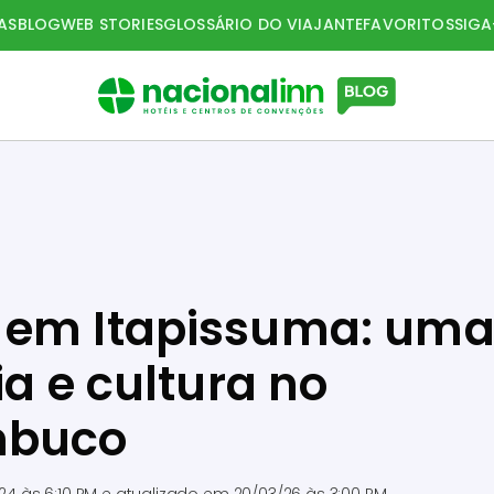
AS
BLOG
WEB STORIES
GLOSSÁRIO DO VIAJANTE
FAVORITOS
SIG
 em Itapissuma: um
ia e cultura no
mbuco