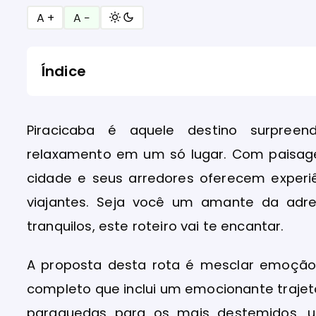
A +
A −
Índice
Piracicaba é aquele destino surpree
relaxamento em um só lugar. Com paisage
cidade e seus arredores oferecem experi
viajantes. Seja você um amante da ad
tranquilos, este roteiro vai te encantar.
A proposta desta rota é mesclar emoção
completo que inclui um emocionante trajeto
paraquedas para os mais destemidos, u