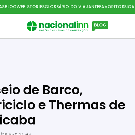
AS
BLOG
WEB STORIES
GLOSSÁRIO DO VIAJANTE
FAVORITOS
SIG
seio de Barco,
iciclo e Thermas de
cicaba