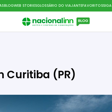
AS
BLOG
WEB STORIES
GLOSSÁRIO DO VIAJANTE
FAVORITOS
SIG
m Curitiba (PR)