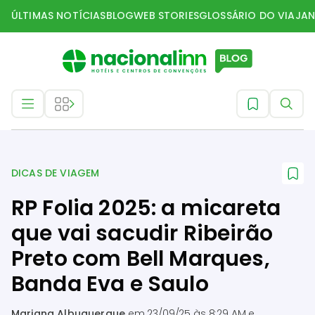
ÚLTIMAS NOTÍCIAS
BLOG
WEB STORIES
GLOSSÁRIO DO VIAJAN
Dicas de Viagem
DICAS DE VIAGEM
RP Folia 2025: a micareta
que vai sacudir Ribeirão
Preto com Bell Marques,
Banda Eva e Saulo
Mariana Albuquerque
em
23/09/25 às 8:29 AM
e