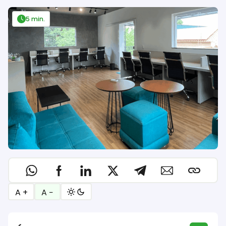
5 min.
A +
A −