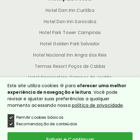
Hotel Dan Inn Curitiba
Hotel Dan Inn Sorocaba
Hotel Park Tower Campinas
Hotel Golden Park Salvador
Hotel Nacional Inn Angra dos Reis
Termas Resort Poços de Caldas
Hotel Nacional Inn Campos do Jordão
Este site utiliza cookies 🍪 para
oferecer uma melhor
experiência de navegação e leitura
. Você pode
revisar e ajustar suas preferências a qualquer
momento acessando nossa
política de privacidade
.
Permitir cookies básicos
© Nacional Inn Hotéis
Recomendação de conteúdos
CNPJ: 10.628.960/0001-54
Política de Privacidade
Quem somos?
Salvar e Continuar