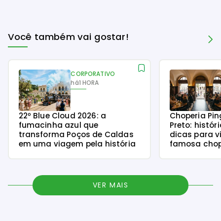
Você também vai gostar!
CORPORATIVO
há
1 HORA
22º Blue Cloud 2026: a
Choperia Pin
fumacinha azul que
Preto: histór
transforma Poços de Caldas
dicas para v
em uma viagem pela história
famosa chope
VER MAIS