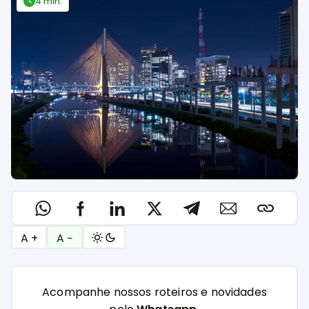
4 min.
A +
A −
Acompanhe nossos roteiros e novidades