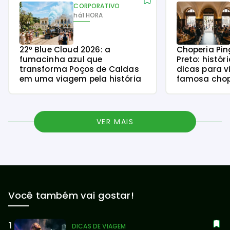
CORPORATIVO
há
1 HORA
22º Blue Cloud 2026: a
Choperia Pin
fumacinha azul que
Preto: histór
transforma Poços de Caldas
dicas para v
em uma viagem pela história
famosa chope
VER MAIS
Você também vai gostar!
DICAS DE VIAGEM