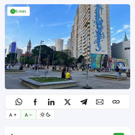
5 min.
A +
A −