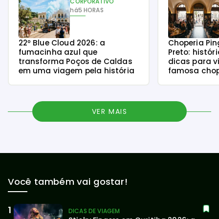
CORPORATIVO
há
5 HORAS
22º Blue Cloud 2026: a
Choperia Pin
fumacinha azul que
Preto: histór
transforma Poços de Caldas
dicas para v
em uma viagem pela história
famosa chope
VER MAIS
Você também vai gostar!
DICAS DE VIAGEM