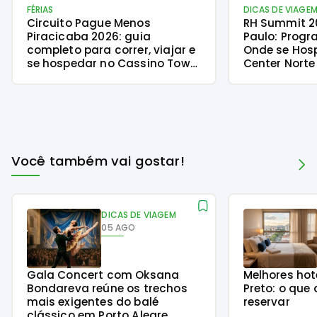
FÉRIAS
DICAS DE VIAGE
Circuito Pague Menos
RH Summit 2
Piracicaba 2026: guia
Paulo: Progr
completo para correr, viajar e
Onde se Hos
se hospedar no Cassino Tower
Center Norte
Piracicaba
Você também vai gostar!
DICAS DE VIAGEM
05 AGO
Gala Concert com Oksana
Melhores hot
Bondareva reúne os trechos
Preto: o que 
mais exigentes do balé
reservar
clássico em Porto Alegre