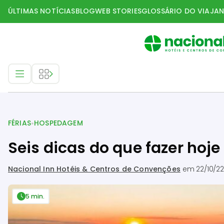
ÚLTIMAS NOTÍCIAS
BLOG
WEB STORIES
GLOSSÁRIO DO VIAJAN
Férias
•
FÉRIAS
HOSPEDAGEM
Seis dicas do que fazer hoje
Nacional Inn Hotéis & Centros de Convenções
em
22/10/22
5 min.