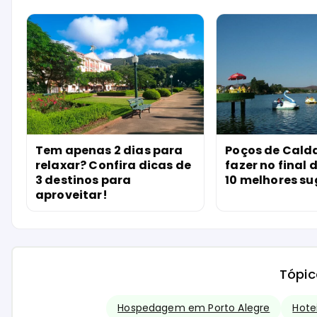
Tem apenas 2 dias para
Poços de Cald
relaxar? Confira dicas de
fazer no final
3 destinos para
10 melhores s
aproveitar!
Tópic
Hospedagem em Porto Alegre
Hote