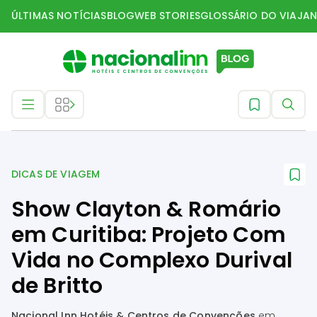
ÚLTIMAS NOTÍCIAS
BLOG
WEB STORIES
GLOSSÁRIO DO VIAJAN
Dicas de Viagem
DICAS DE VIAGEM
Show Clayton & Romário
em Curitiba: Projeto Com
Vida no Complexo Durival
de Britto
Nacional Inn Hotéis & Centros de Convenções
em