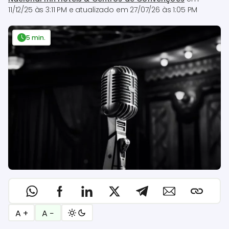
11/12/25 às 3:11 PM
e atualizado em
27/07/26 às 1:05 PM
5 min.
A +
A −