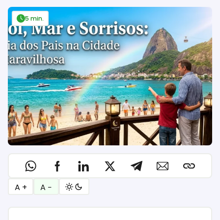
5 min.
A +
A −