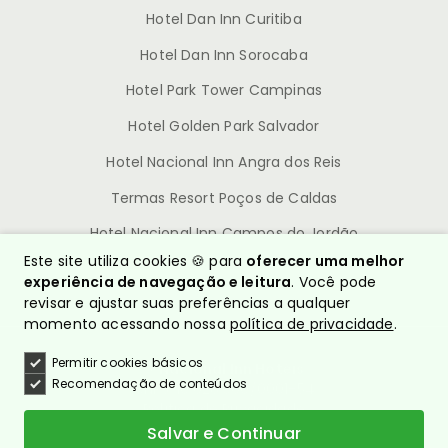
Hotel Dan Inn Curitiba
Hotel Dan Inn Sorocaba
Hotel Park Tower Campinas
Hotel Golden Park Salvador
Hotel Nacional Inn Angra dos Reis
Termas Resort Poços de Caldas
Hotel Nacional Inn Campos do Jordão
Este site utiliza cookies 🍪 para
oferecer uma melhor
experiência de navegação e leitura
. Você pode
revisar e ajustar suas preferências a qualquer
momento acessando nossa
política de privacidade
.
Permitir cookies básicos
© Nacional Inn Hotéis
Recomendação de conteúdos
CNPJ: 10.628.960/0001-54
Política de Privacidade
Quem somos?
Salvar e Continuar