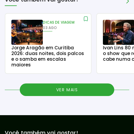
DICAS DE VIAGEM
03 AGO
Jorge Aragão em Curitiba
Ivan Lins 80
2026: duas noites, dois palcos
o show que r
e o samba em escalas
cabe numa c
maiores
VER MAIS
Você também vai gostar!