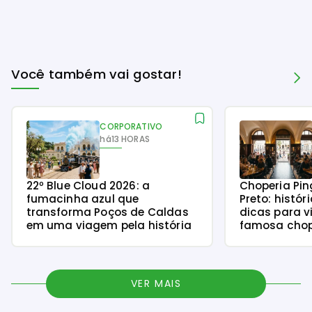
Você também vai gostar!
CORPORATIVO
há
13 HORAS
22º Blue Cloud 2026: a
Choperia Pin
fumacinha azul que
Preto: histór
transforma Poços de Caldas
dicas para v
em uma viagem pela história
famosa chope
VER MAIS