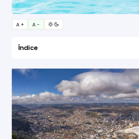
A +
A −
Índice