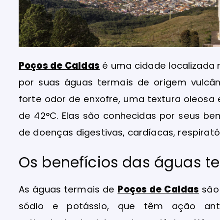
Poços de Caldas
é uma cidade localizada 
por suas águas termais de origem vulcâ
forte odor de enxofre, uma textura oleos
de 42°C. Elas são conhecidas por seus be
de doenças digestivas, cardíacas, respiratór
Os benefícios das águas t
As águas termais de
Poços de Caldas
são 
sódio e potássio, que têm ação anti-i