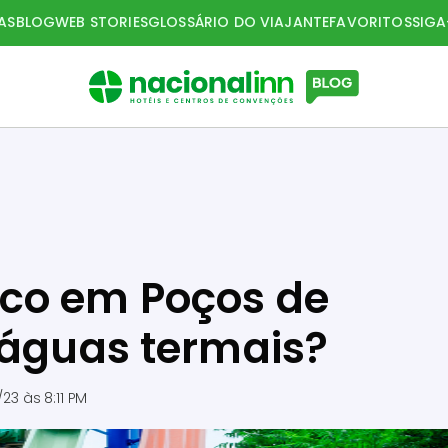
AS
BLOG
WEB STORIES
GLOSSÁRIO DO VIAJANTE
FAVORITOS
SIG
co em Poços de
 águas termais?
/23 às 8:11 PM