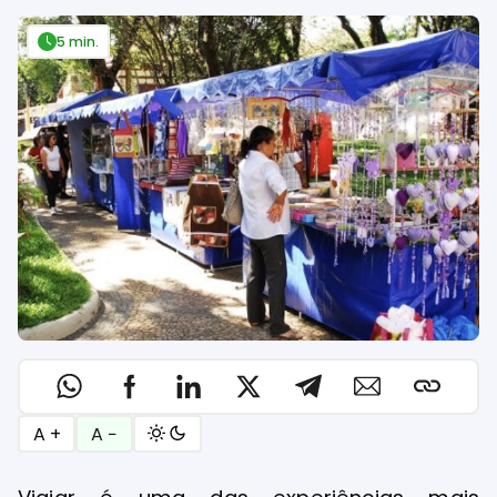
5 min.
A +
A −