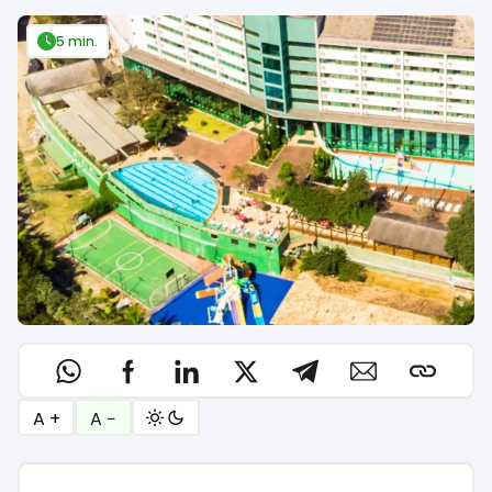
5 min.
A +
A −