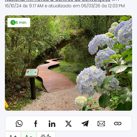
16/10/24 às 9:17 AM
e atualizado em
06/03/26 às 12:03 PM
6 min.
A +
A −