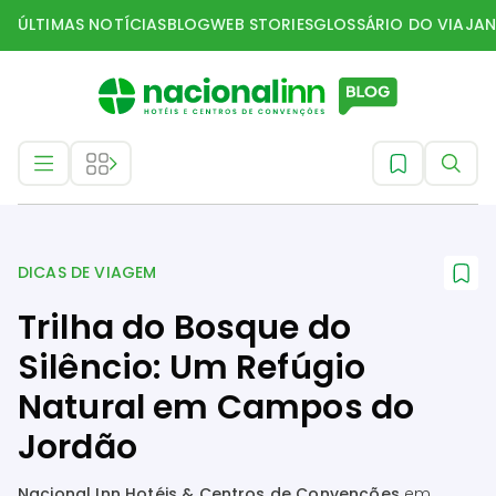
ÚLTIMAS NOTÍCIAS
BLOG
WEB STORIES
GLOSSÁRIO DO VIAJAN
Dicas de Viagem
DICAS DE VIAGEM
Trilha do Bosque do
Silêncio: Um Refúgio
Natural em Campos do
Jordão
Nacional Inn Hotéis & Centros de Convenções
em