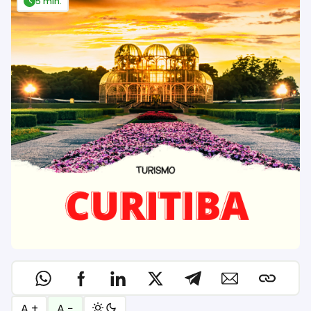
5 min.
A +
A −