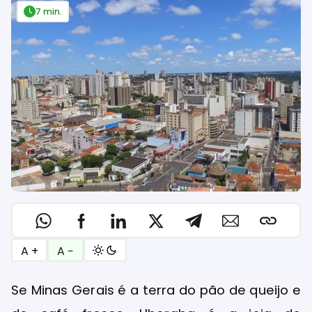
7 min.
A +
A −
Se Minas Gerais é a terra do pão de queijo e