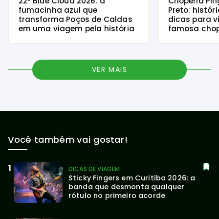
22º Blue Cloud 2026: a
Choperia Pin
fumacinha azul que
Preto: histór
transforma Poços de Caldas
dicas para v
em uma viagem pela história
famosa chope
VER MAIS
Você também vai gostar!
DICAS DE VIAGEM
Sticky Fingers em Curitiba 2026: a 
banda que desmonta qualquer 
rótulo no primeiro acorde