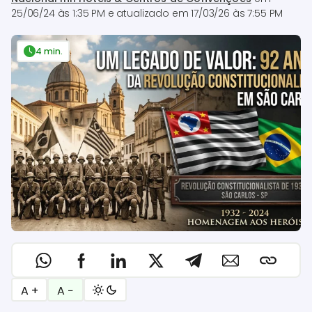
25/06/24 às 1:35 PM
e atualizado em
17/03/26 às 7:55 PM
4 min.
A +
A −