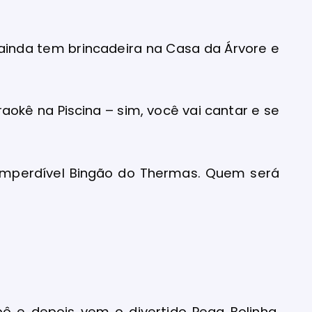
ainda tem brincadeira na Casa da Árvore e
aokê na Piscina – sim, você vai cantar e se
 imperdível Bingão do Thermas. Quem será
ô e depois vem o divertido Pega Bolinha.