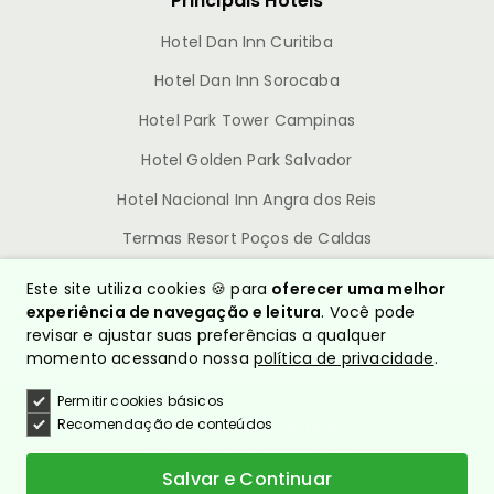
Principais Hotéis
Hotel Dan Inn Curitiba
Hotel Dan Inn Sorocaba
Hotel Park Tower Campinas
Hotel Golden Park Salvador
Hotel Nacional Inn Angra dos Reis
Termas Resort Poços de Caldas
Hotel Nacional Inn Campos do Jordão
Este site utiliza cookies 🍪 para
oferecer uma melhor
experiência de navegação e leitura
. Você pode
revisar e ajustar suas preferências a qualquer
momento acessando nossa
política de privacidade
.
Permitir cookies básicos
Recomendação de conteúdos
© Nacional Inn Hotéis
CNPJ: 10.628.960/0001-54
Política de Privacidade
Salvar e Continuar
Quem somos?