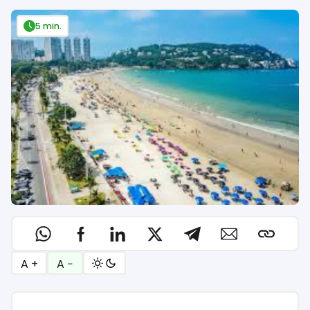
5 min.
A +
A −