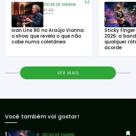
DICAS DE VIAGEM
31 JUL
Ivan Lins 80 no Araújo Vianna:
Sticky Finge
o show que revela o que não
2026: a ban
cabe numa coletânea
qualquer rót
acorde
VER MAIS
Você também vai gostar!
DICAS DE VIAGEM