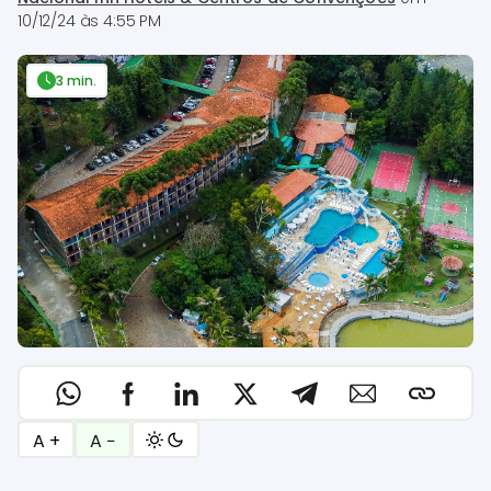
10/12/24 às 4:55 PM
3 min.
A +
A −