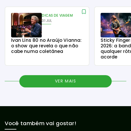
DICAS DE VIAGEM
31 JUL
Ivan Lins 80 no Araújo Vianna:
Sticky Finge
o show que revela o que não
2026: a ban
cabe numa coletânea
qualquer rót
acorde
VER MAIS
Você também vai gostar!