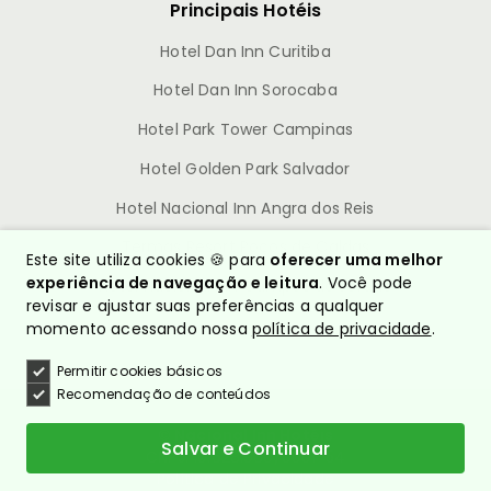
Principais Hotéis
Hotel Dan Inn Curitiba
Hotel Dan Inn Sorocaba
Hotel Park Tower Campinas
Hotel Golden Park Salvador
Hotel Nacional Inn Angra dos Reis
Termas Resort Poços de Caldas
Este site utiliza cookies 🍪 para
oferecer uma melhor
experiência de navegação e leitura
. Você pode
Hotel Nacional Inn Campos do Jordão
revisar e ajustar suas preferências a qualquer
momento acessando nossa
política de privacidade
.
Permitir cookies básicos
Recomendação de conteúdos
© Nacional Inn Hotéis
Salvar e Continuar
CNPJ: 10.628.960/0001-54
Política de Privacidade