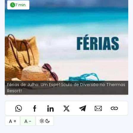
7 min.
Férias de Julho: Um Espetáculo de Diversão no Thermas
Resort!
A +
A −