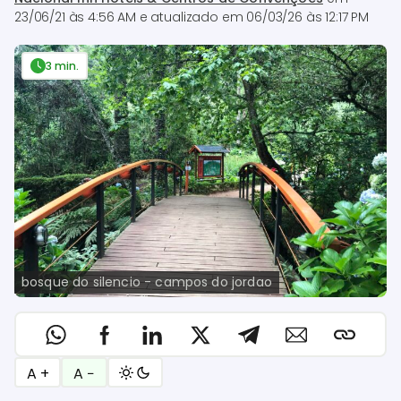
23/06/21 às 4:56 AM
e atualizado em
06/03/26 às 12:17 PM
3 min.
bosque do silencio - campos do jordao
A +
A −