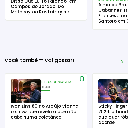
Disso Que Eu Tô Falando" em
Alma de Brasi
Campos do Jordão: Do
Cabannes T
Motoboy ao Rastafary na
Francesa ao 
Serra
Santoro em
Jordão
Você também vai gostar!
DICAS DE VIAGEM
31 JUL
Ivan Lins 80 no Araújo Vianna:
Sticky Finge
o show que revela o que não
2026: a ban
cabe numa coletânea
qualquer rót
acorde