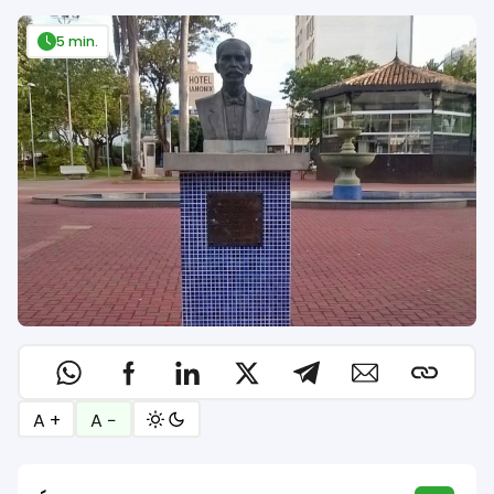
5 min.
A +
A −