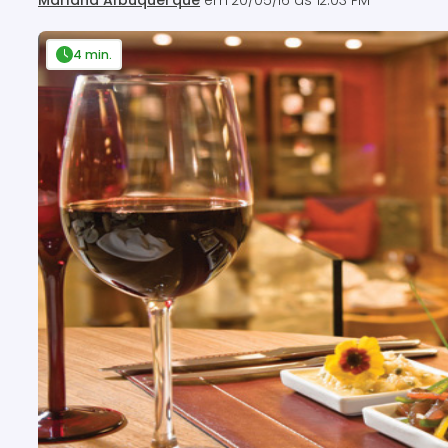
Mariana Albuquerque
em
20/05/16 às 12:03 PM
4 min.