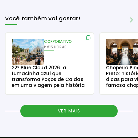
Você também vai gostar!
CORPORATIVO
há
15 HORAS
22º Blue Cloud 2026: a
Choperia Pin
fumacinha azul que
Preto: histór
transforma Poços de Caldas
dicas para v
em uma viagem pela história
famosa chope
VER MAIS