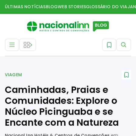
ÚLTIMAS NOTÍCIAS
BLOG
WEB STORIES
GLOSSÁRIO DO VIAJAN
Viagem
VIAGEM
Caminhadas, Praias e
Comunidades: Explore o
Núcleo Picinguaba e se
Encante com a Natureza
Nacional Inn Hotéis & Centros de Convenções
em