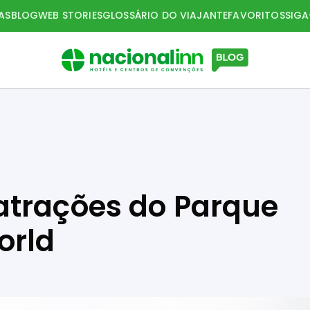
AS
BLOG
WEB STORIES
GLOSSÁRIO DO VIAJANTE
FAVORITOS
SIG
atrações do Parque
orld