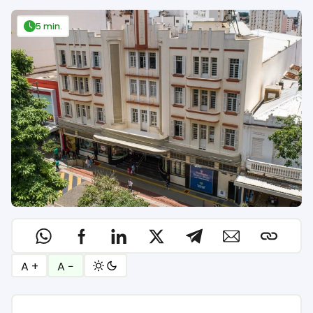
5 min.
A +
A −